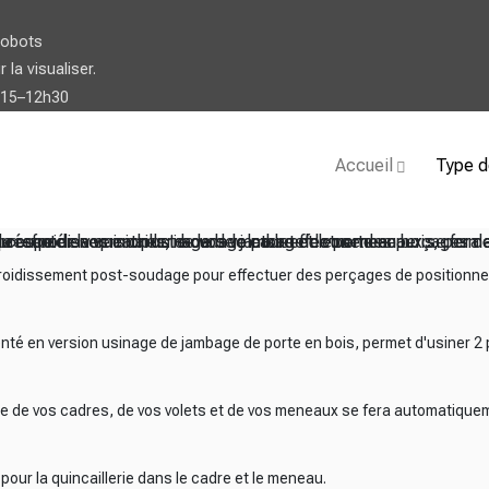
robots
la visualiser.
h15–12h30
Accueil
Type d
e refroidissement post-soudage pour effectuer des perçages de 
e présenté en version usinage de jambage de porte en bois, perm
a coupe de vos cadres, de vos volets et de vos meneaux se fera
es pour la quincaillerie dans le cadre et le meneau.
froidissement post-soudage pour effectuer des perçages de positionne
senté en version usinage de jambage de porte en bois, permet d'usiner 2
pe de vos cadres, de vos volets et de vos meneaux se fera automatique
ur la quincaillerie dans le cadre et le meneau.