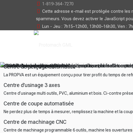
1-819-364-7270
Cette adresse e-mail est protégée contre les 
spammeurs. Vous devez activer le JavaScript pour 
Lun - Jeu : 7h15–12h00, 13h00–16h30, Ven : 7
La PROPVA est un équipement conçu pour tirer profit du temps d
Centre d’usinage multi outils, PVC, aluminium et bois. Ci-contr
Ne perdez plus de temps à mesurer, remplissez la machine et l
Centre de machinage programmable 6 outils, machine les ouvertur
Centre de perçage automatisé
La PROPVA est un équipement conçu pour tirer profit du temps de re
Centre d’usinage 3 axes
Centre d’usinage multi outils, PVC, aluminium et bois. Ci-contre pré
Centre de coupe automatisée
Ne perdez plus de temps à mesurer, remplissez la machine et la cou
Centre de machinage CNC
Centre de machinage programmable 6 outils, machine les ouvertures po