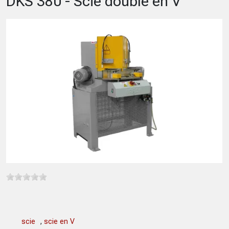
DKS 380 - Scie double en V
scie
,
scie en V