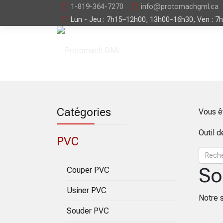
1-819-364-7270
info@protomachgml.ca
Lun - Jeu : 7h15–12h00, 13h00–16h30, Ven : 7
Catégories
Vous ê
Outil 
PVC
So
Couper PVC
Usiner PVC
Notre 
Souder PVC