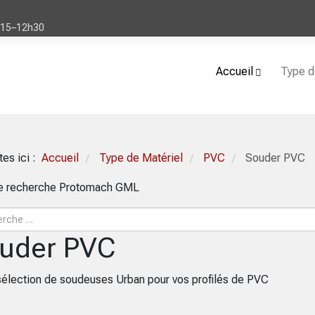
h15–12h30
Accueil
Type d
tes ici :
Accueil
Type de Matériel
PVC
Souder PVC
/
/
/
de recherche Protomach GML
uder PVC
sélection de soudeuses Urban pour vos profilés de PVC